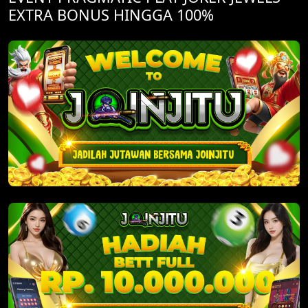
EXTRA BONUS HINGGA 100%