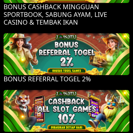
BONUS CASHBACK MINGGUAN
SPORTBOOK, SABUNG AYAM, LIVE
CASINO & TEMBAK IKAN
BONUS REFERRAL TOGEL 2%