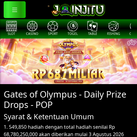
SLOT
CASINO
SPORT
TOGEL
TABLE
FISHING
COCK
Gates of Olympus - Daily Prize
Drops - POP
Syarat & Ketentuan Umum
1. 549,850 hadiah dengan total hadiah senilai Rp
68,780,250,000 akan diberikan mulai 3 Agustus 2026