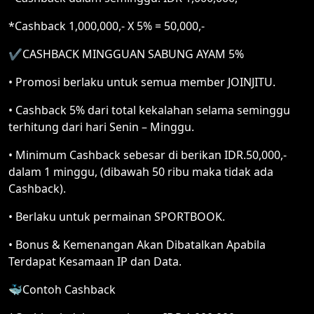
*Cashback 1,000,000,- X 5% = 50,000,-
✔️CASHBACK MINGGUAN SABUNG AYAM 5%
• Promosi berlaku untuk semua member JOINJITU.
• Cashback 5% dari total kekalahan selama seminggu
terhitung dari hari Senin – Minggu.
• Minimum Cashback sebesar di berikan IDR.50,000,-
dalam 1 minggu, (dibawah 50 ribu maka tidak ada
Cashback).
• Berlaku untuk permainan SPORTBOOK.
• Bonus & Kemenangan Akan Dibatalkan Apabila
Terdapat Kesamaan IP dan Data.
🐳Contoh Cashback