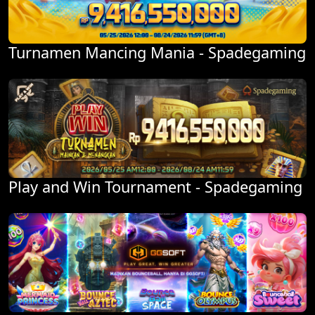
Turnamen Mancing Mania - Spadegaming
Play and Win Tournament - Spadegaming