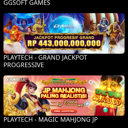
GGSOFT GAMES
PLAYTECH - GRAND JACKPOT
PROGRESSIVE
PLAYTECH - MAGIC MAHJONG JP