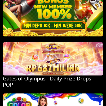
Gates of Olympus - Daily Prize Drops -
POP