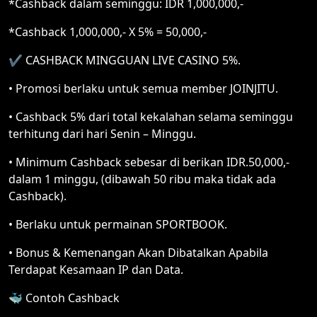
*Cashback dalam seminggu: IDR 1,000,000,-
*Cashback 1,000,000,- X 5% = 50,000,-
✔️ CASHBACK MINGGUAN LIVE CASINO 5%.
• Promosi berlaku untuk semua member JOINJITU.
• Cashback 5% dari total kekalahan selama seminggu
terhitung dari hari Senin – Minggu.
• Minimum Cashback sebesar di berikan IDR.50,000,-
dalam 1 minggu, (dibawah 50 ribu maka tidak ada
Cashback).
• Berlaku untuk permainan SPORTBOOK.
• Bonus & Kemenangan Akan Dibatalkan Apabila
Terdapat Kesamaan IP dan Data.
🐳 Contoh Cashback