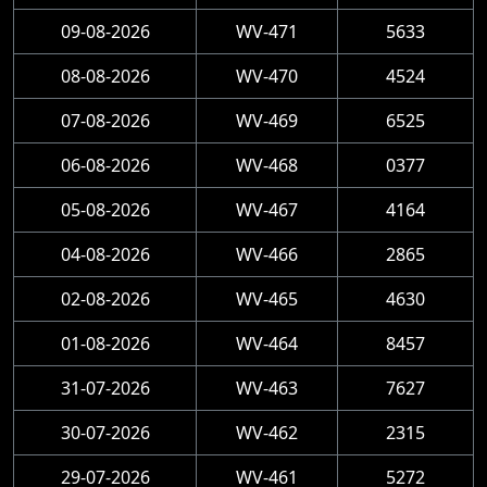
09-08-2026
WV-471
5633
08-08-2026
WV-470
4524
07-08-2026
WV-469
6525
06-08-2026
WV-468
0377
05-08-2026
WV-467
4164
04-08-2026
WV-466
2865
02-08-2026
WV-465
4630
01-08-2026
WV-464
8457
31-07-2026
WV-463
7627
30-07-2026
WV-462
2315
29-07-2026
WV-461
5272