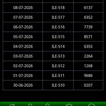
08-07-2026
ILE-518
6137
07-07-2026
ILE-517
6352
06-07-2026
ILE-516
7739
05-07-2026
ILE-515
8571
04-07-2026
ILE-514
6355
03-07-2026
ILE-513
2264
02-07-2026
ILE-512
1268
01-07-2026
ILE-511
9686
30-06-2026
ILE-510
0207