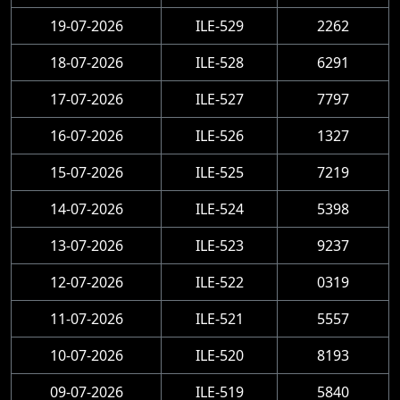
19-07-2026
ILE-529
2262
18-07-2026
ILE-528
6291
17-07-2026
ILE-527
7797
16-07-2026
ILE-526
1327
15-07-2026
ILE-525
7219
14-07-2026
ILE-524
5398
13-07-2026
ILE-523
9237
12-07-2026
ILE-522
0319
11-07-2026
ILE-521
5557
10-07-2026
ILE-520
8193
09-07-2026
ILE-519
5840