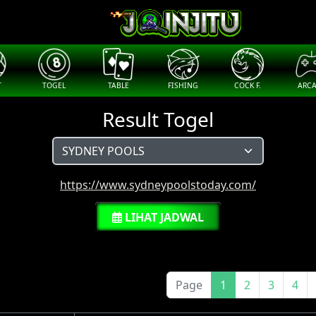
T
TOGEL
TABLE
FISHING
COCK F.
ARC
Result Togel
https://www.sydneypoolstoday.com/
LIHAT JADWAL
Page
1
2
3
4