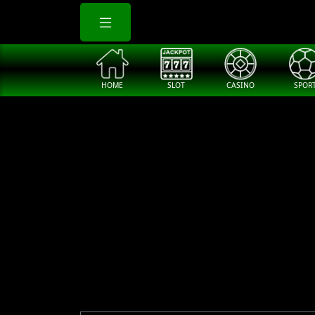
HOME
SLOT
CASINO
SPOR