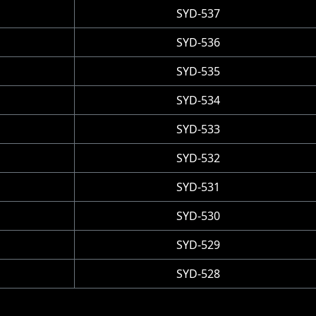
SYD-537
SYD-536
SYD-535
SYD-534
SYD-533
SYD-532
SYD-531
SYD-530
SYD-529
SYD-528