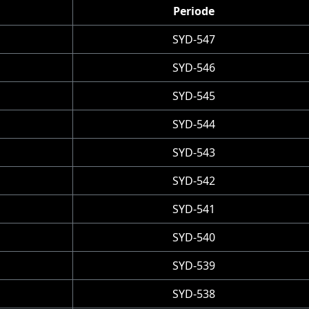
Periode
SYD-547
SYD-546
SYD-545
SYD-544
SYD-543
SYD-542
SYD-541
SYD-540
SYD-539
SYD-538