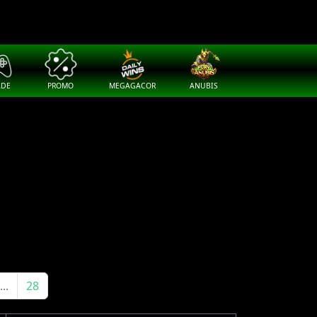
ADE
PROMO
MEGAGACOR
ANUBIS
...
28