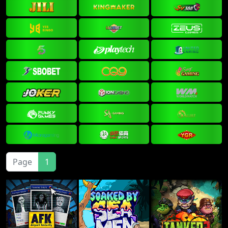
Page
1