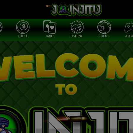
T
TOGEL
TABLE
FISHING
COCK F.
ARC