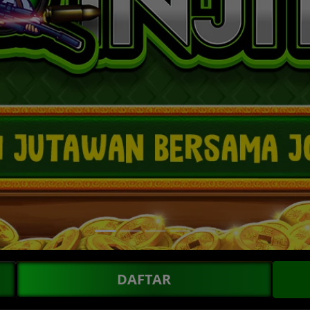
DAFTAR