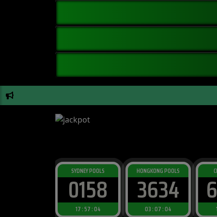
INFO
Pasaran Togel
SYDNEY POOLS
HONGKONG POOLS
CHINA POOLS
J
0158
3634
6699
17 : 57 : 01
03 : 07 : 01
19 : 32 : 01