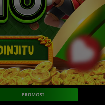
PROMOSI