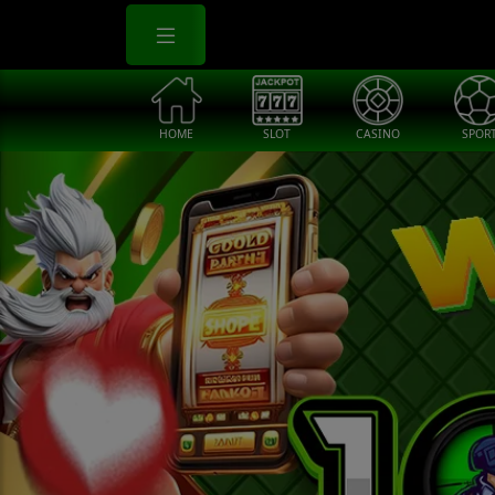
HOME
SLOT
CASINO
SPOR